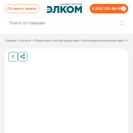
Оставить заявку
8 (812) 320-88-81
Главная
Каталог
Редукторы и мотор-редукторы
Цилиндрические редукторы
Пло