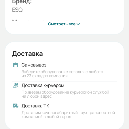
Бренд:
ESQ
Монтажное положение:
Смотреть все
M1 (стандарт), M2, M3, M4, M5, M6
Значение передаточного
отношения:
Доставка
68,09
Самовывоз
Присоединительный размер к
Заберите оборудование сегодня с любого
из 23 складов компании
электродвигателю (РАМ):
Доставка курьером
80B5
Привезем оборудование курьерской службой
на любой адрес
Гарантия, лет:
Доставка ТК
1
Доставим крупногабаритный груз транспортной
компанией в любой город
Срок службы, лет: