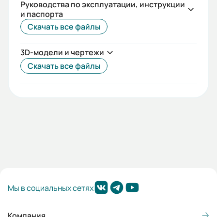
Руководства по эксплуатации, инструкции
Срок службы, лет:
и паспорта
5
Скачать все файлы
Вес (кг):
3D-модели и чертежи
8
Скачать все файлы
Габариты (ШхВхГ, м):
0.155x0.205x0.2
Мы в социальных сетях
Компания