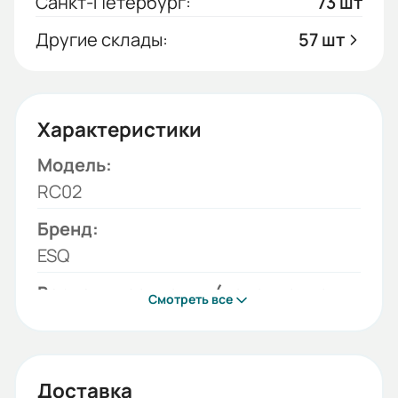
Санкт-Петербург:
73 шт
Другие склады:
57 шт
Характеристики
Модель:
RC02
Бренд:
ESQ
Вариант крепления (исполнение
Смотреть все
редуктора):
лапы
Монтажное положение:
Доставка