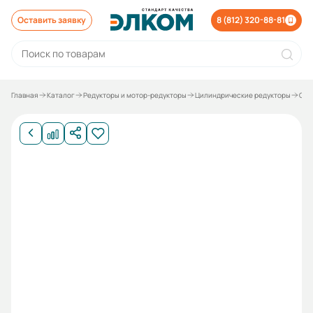
Оставить заявку
8 (812) 320-88-81
Главная
Каталог
Редукторы и мотор-редукторы
Цилиндрические редукторы
Соо