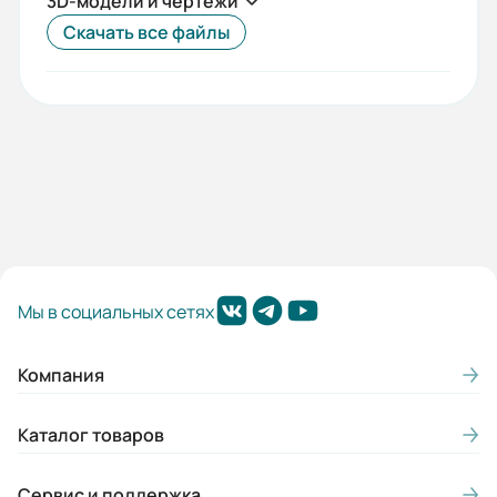
3D-модели и чертежи
Габариты (ШхВхГ, м):
Скачать все файлы
0.153x0.243x0.185
Мы в социальных сетях
Компания
Каталог товаров
Сервис и поддержка