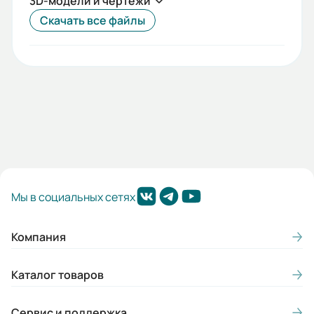
3D-модели и чертежи
Габариты (ШхВхГ, м):
Скачать все файлы
0.12x0.165x0.309
Мы в социальных сетях
Компания
Каталог товаров
Сервис и поддержка