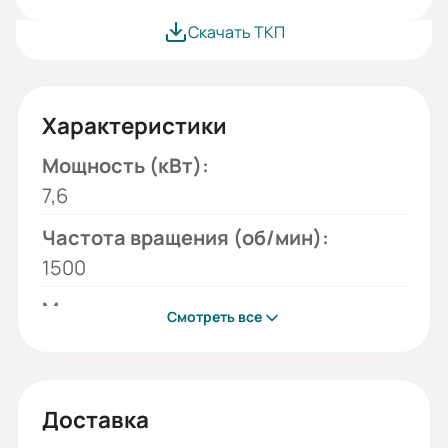
Скачать ТКП
Характеристики
Мощность (кВт):
7,6
Частота вращения (об/мин):
1500
Монтажное исполнение:
Смотреть все
B3
Напряжение (В):
220/380
Доставка