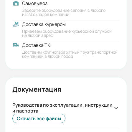
Количество полюсов:
Самовывоз
4
Заберите оборудование сегодня с любого
из 23 складов компании
Высота оси вращения (мм):
Доставка курьером
112
Привезем оборудование курьерской службой
на любой адрес
Стандарт:
Доставка ТК
IEC(DIN)
Доставим крупногабаритный груз транспортной
компанией в любой город
Серия:
ESQ HT
Бренд:
Документация
ESQ
Руководства по эксплуатации, инструкции
Климатическое исполнение:
и паспорта
У1/У2
Скачать все файлы
Вес (кг):