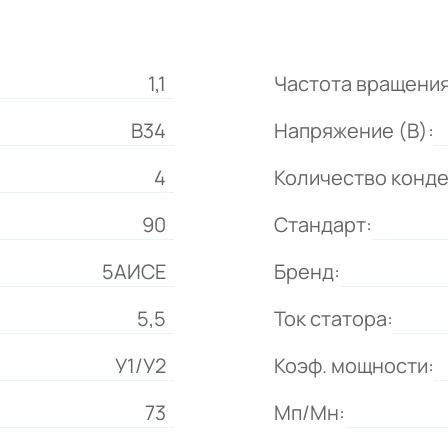
1,1
Частота вращения
B34
Напряжение (В):
4
Количество конд
90
Стандарт:
5АИСЕ
Бренд:
5,5
Ток статора:
У1/У2
Коэф. мощности:
73
Мп/Мн: