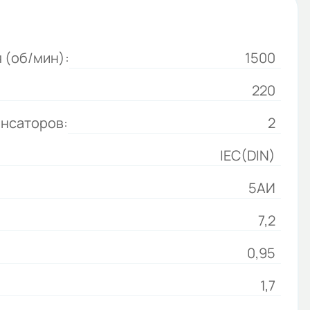
 (об/мин):
1500
220
енсаторов:
2
IEC(DIN)
5АИ
7,2
0,95
1,7