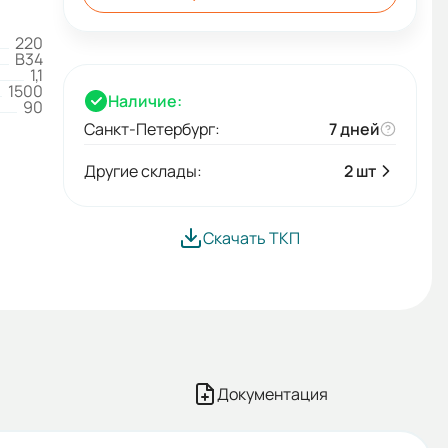
220
B34
1,1
1500
Наличие:
90
Санкт-Петербург:
7 дней
Другие склады:
2 шт
Скачать ТКП
Документация