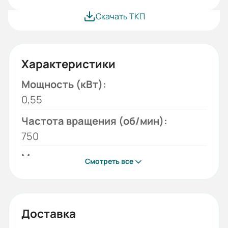
Скачать ТКП
Характеристики
Мощность (кВт):
0,55
Частота вращения (об/мин):
750
Монтажное исполнение:
Смотреть все
B34
Напряжение (В):
220/380
Доставка