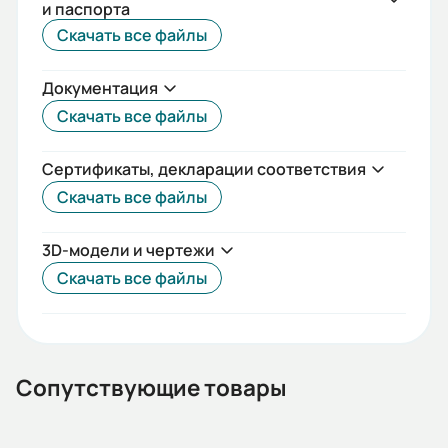
и паспорта
IEC(DIN)
Скачать все файлы
Iп/Iн:
Документация
4
Скачать все файлы
Ток статора:
3,88/2,25
Сертификаты, декларации соответствия
Скачать все файлы
Климатическое исполнение:
У2
3D-модели и чертежи
Коэф. мощности:
Скачать все файлы
0,61
КПД:
61
Сопутствующие товары
Мп/Мн: