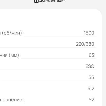
Документация
 (об/мин):
1500
220/380
ния (мм):
63
ESQ
:
55
5,2
сполнение:
У2