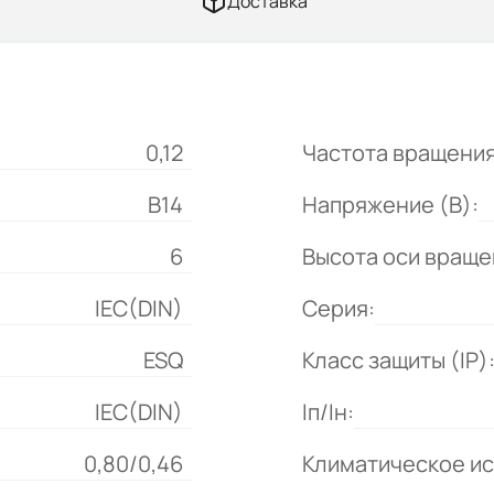
Доставка
0,12
Частота вращения
B14
Напряжение (В):
6
Высота оси враще
IEC(DIN)
Серия:
ESQ
Класс защиты (IP)
IEC(DIN)
Iп/Iн:
0,80/0,46
Климатическое и