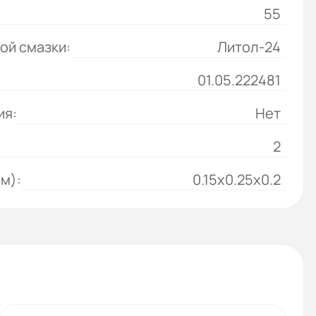
55
ой смазки:
Литол-24
01.05.222481
ия:
Нет
2
м):
0.15x0.25x0.2