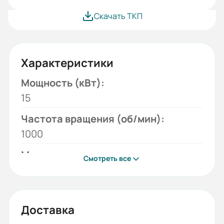
Скачать ТКП
Характеристики
Мощность (кВт):
15
Частота вращения (об/мин):
1000
Монтажное исполнение:
Смотреть все
B3
Напряжение (В):
380/660
Доставка