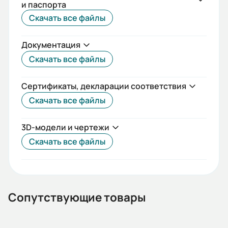
и паспорта
IEC(DIN)
Скачать все файлы
Iп/Iн:
Документация
7
Скачать все файлы
Ток статора:
31,7/18,24
Сертификаты, декларации соответствия
Скачать все файлы
Климатическое исполнение:
У2
3D-модели и чертежи
Коэф. мощности:
Скачать все файлы
0,81
КПД:
88,8
Сопутствующие товары
Мп/Мн: