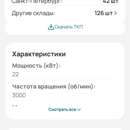
Санкт-Петербург:
42 шт
Другие склады:
126 шт
Скачать ТКП
Характеристики
Мощность (кВт):
22
Частота вращения (об/мин):
3000
Монтажное исполнение:
Смотреть все
1001
Напряжение (В):