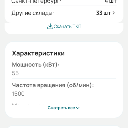
Санкт-Петербург:
4 шт
Другие склады:
33 шт
Скачать ТКП
Характеристики
Мощность (кВт):
55
Частота вращения (об/мин):
1500
Монтажное исполнение:
Смотреть все
1001
Напряжение (В):