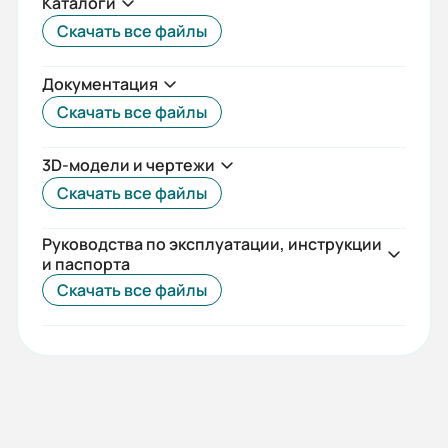
Каталоги
Класс защиты (IP):
Скачать все файлы
55
Iп/Iн:
Документация
7
Скачать все файлы
Ток статора:
3D-модели и чертежи
104.7/60.5
Скачать все файлы
Коэф. мощности:
Руководства по эксплуатации, инструкции
0,86
и паспорта
Скачать все файлы
КПД:
92,8
Мп/Мн:
2,1
Длина сердечника статора: