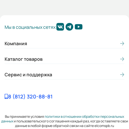
М
Термозащита:
Мы в социальных сетях
Да
Скольжение, ном. (%):
Компания
2
Каталог товаров
Момент инерции (кгс*м2 ):
2.15
Сервис и поддержка
Премиальная серия:
Нет
8 (812) 320-88-81
Mmax/Mн:
2,1
Вы принимаете условия
политики в отношении обработки персональных
данных
и пользовательского соглашения каждый раз, когда оставляете свои
Гарантия, лет:
данные в любой форме обратной связи на сайте elcomspb.ru