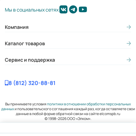
Длина сердечника статора:
Мы в социальных сетях
В
Скольжение, ном. (%):
Компания
6
Каталог товаров
Момент инерции (кгс*м2 ):
0,0006
Сервис и поддержка
Премиальная серия:
Нет
8 (812) 320-88-81
Mmax/Mн:
2,3
Вы принимаете условия
политики в отношении обработки персональных
данных
и пользовательского соглашения каждый раз, когда оставляете свои
Вес (кг):
данные в любой форме обратной связи на сайте elcomspb.ru
17
© 1998–2026 ООО «Элком».
Гарантия, лет: