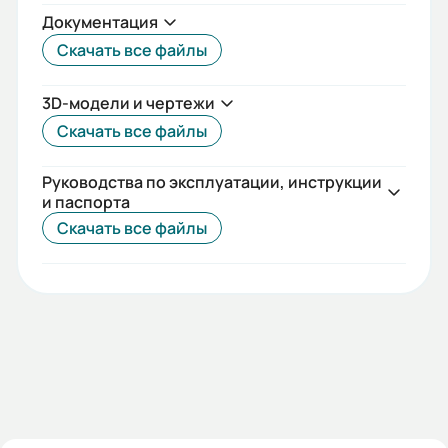
Температурный диапазон:
Документация
от +40° до -45°C
Скачать все файлы
Iп/Iн:
3D-модели и чертежи
6
Скачать все файлы
Ток статора:
Руководства по эксплуатации, инструкции
1,3
и паспорта
Скачать все файлы
Коэф. мощности:
0,82
КПД:
73
Мп/Мн:
2,2