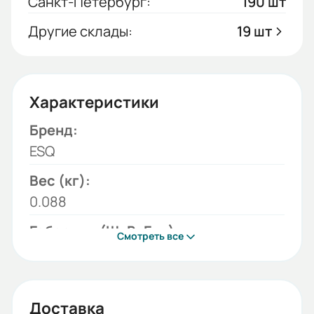
Санкт-Петербург:
190 шт
Другие склады:
19 шт
Характеристики
Бренд:
ESQ
Вес (кг):
0.088
Габариты (ШхВхГ, м):
Смотреть все
0.042x0.042x0.013
Доставка