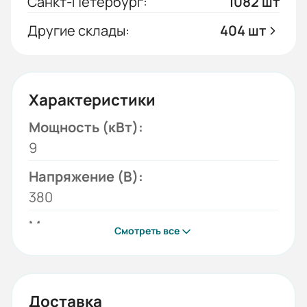
Санкт-Петербург:
1082 шт
Другие склады:
404 шт
Характеристики
Мощность (кВт):
9
Напряжение (В):
380
Модель:
Смотреть все
PROF
Температура воздуха на выходе:
36
Доставка