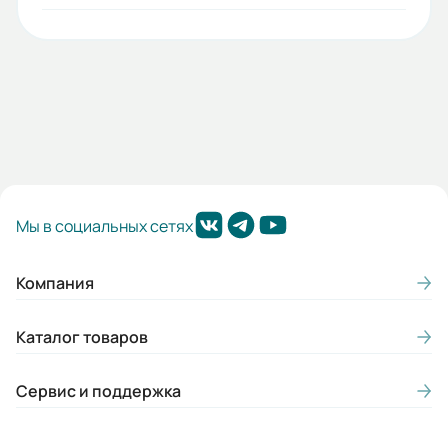
Гарантия, лет:
1
Срок службы, лет:
7
Вес (кг):
12
Габариты (ШхВхГ, м):
Мы в социальных сетях
0.28x0.52x0.41
Компания
Каталог товаров
Сервис и поддержка