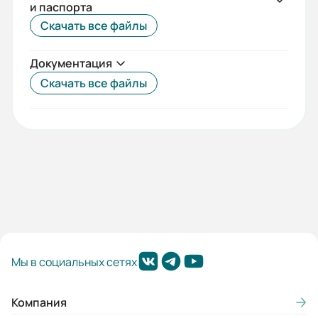
Гарантия, лет:
и паспорта
Скачать все файлы
10
Срок службы, лет:
Документация
20
Скачать все файлы
Вес (кг):
5
Габариты (ШхВхГ, м):
0.15x0.7x0.44
Мы в социальных сетях
Компания