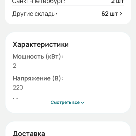
Санкт-Петербург:
2 шт
Другие склады:
62 шт
Характеристики
Мощность (кВт):
2
Напряжение (В):
220
Модель:
Смотреть все
T-S
Температура воздуха на выходе:
42,5
Доставка