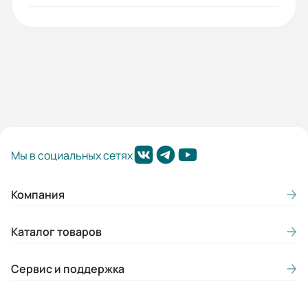
Источник тепла:
Электричество
Гарантия, лет:
1
Срок службы, лет:
7
Вес (кг):
Мы в социальных сетях
2.6
Компания
Габариты (ШхВхГ, м):
0.175x0.185x0.295
Каталог товаров
Сервис и поддержка