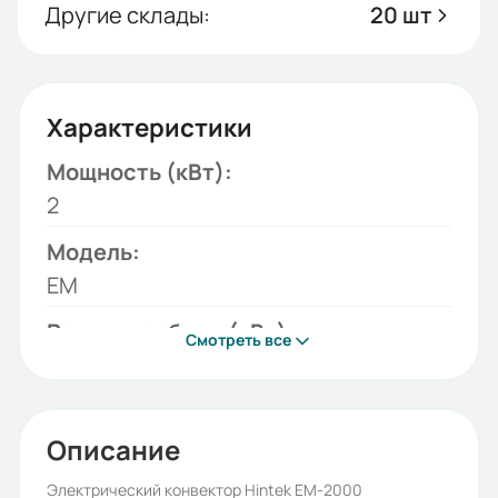
Другие склады:
20 шт
Характеристики
Мощность (кВт):
2
Модель:
EM
Режимы работы (кВт):
Смотреть все
0,75; 1,25; 2
Сеть (В):
220
Описание
Бренд:
Электрический конвектор Hintek EM-2000