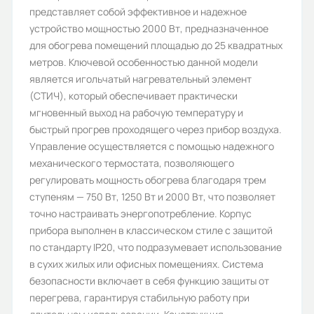
представляет собой эффективное и надежное
Hintek
устройство мощностью 2000 Вт, предназначенное
Номинальный ток в фазе (A):
для обогрева помещений площадью до 25 квадратных
метров. Ключевой особенностью данной модели
9,1
является игольчатый нагревательный элемент
Обогреваемая площадь (м2):
(СТИЧ), который обеспечивает практически
мгновенный выход на рабочую температуру и
20
быстрый прогрев проходящего через прибор воздуха.
Степень защиты (IP):
Управление осуществляется с помощью надежного
механического термостата, позволяющего
IP20
регулировать мощность обогрева благодаря трем
Источник тепла:
ступеням — 750 Вт, 1250 Вт и 2000 Вт, что позволяет
точно настраивать энергопотребление. Корпус
Электричество
прибора выполнен в классическом стиле с защитой
Гарантия, лет:
по стандарту IP20, что подразумевает использование
в сухих жилых или офисных помещениях. Система
1
безопасности включает в себя функцию защиты от
Срок службы, лет:
перегрева, гарантируя стабильную работу при