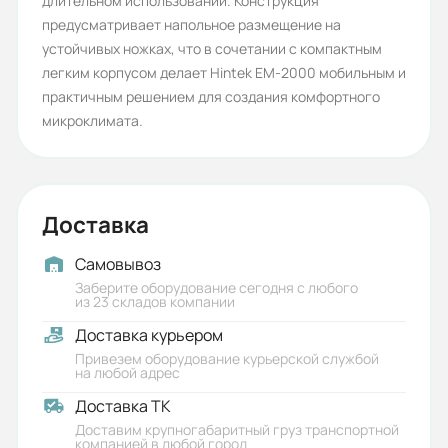
длительном использовании. Конструкция
10
предусматривает напольное размещение на
Вес (кг):
устойчивых ножках, что в сочетании с компактным
легким корпусом делает Hintek EM-2000 мобильным и
2
практичным решением для создания комфортного
Габариты (ШхВхГ, м):
микроклимата.
0.58x0.13x0.41
Доставка
Самовывоз
Заберите оборудование сегодня с любого
из 23 складов компании
Доставка курьером
Привезем оборудование курьерской службой
на любой адрес
Доставка ТК
Доставим крупногабаритный груз транспортной
компанией в любой город