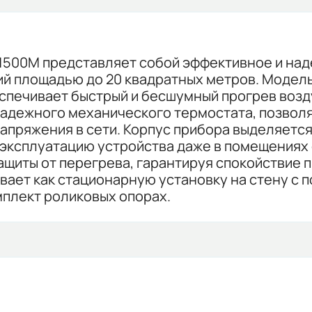
 1500M представляет собой эффективное и на
ий площадью до 20 квадратных метров. Моде
печивает быстрый и бесшумный прогрев возду
адежного механического термостата, позвол
напряжения в сети. Корпус прибора выделяетс
ет эксплуатацию устройства даже в помещения
ащиты от перегрева, гарантируя спокойствие 
ает как стационарную установку на стену с 
плект роликовых опорах.