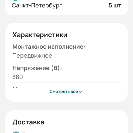
Санкт-Петербург:
5 шт
Характеристики
Монтажное исполнение:
Передвижное
Напряжение (В):
380
Модель:
Смотреть все
RWH
Грузоподъемность, Т:
3
Доставка
Высота подъёма: