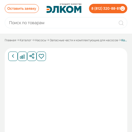
Оставить заявку
8 (812) 320-88-81
Главная
Каталог
Насосы
Запасные части и комплектующие для насосов
Кольцо МУВП(58) к насосу 1Д 500-63(а,б); 1Д 630-90(а,б); 1Д 630-125(а,б); 1Д 800-56(а,б); 1Д 1250-63(а,б); 1Д 1250-125(а,б); 1Д 1600-90(а,б); 2Д 2000-21(а)