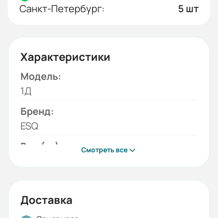
Санкт-Петербург:
5 шт
Характеристики
Модель:
1Д
Бренд:
ESQ
Вес (кг):
Смотреть все
0.1
Габариты (ШхВхГ, м):
0.11x0.11x0.005
Доставка