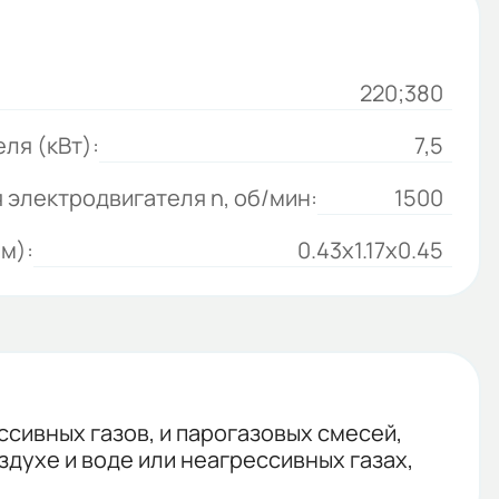
220;380
ля (кВт):
7,5
 электродвигателя n, об/мин:
1500
м):
0.43x1.17x0.45
сивных газов, и парогазовых смесей,
здухе и воде или неагрессивных газах,