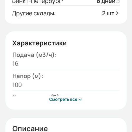
Санкт-Петербург:
8 дней
Другие склады:
2 шт
Характеристики
Подача (м3/ч):
16
Напор (м):
100
Напряжение (В):
Смотреть все
380
Модель:
1В
Описание