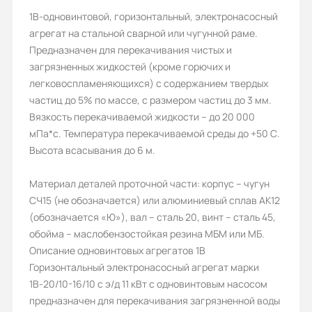
Мощность двигателя (кВт):
1В-одновинтовой, горизонтальный, электронасосный
агрегат на стальной сварной или чугунной раме.
11
Предназначен для перекачивания чистых и
Давление (кгс/см2):
загрязненных жидкостей (кроме горючих и
легковоспламеняющихся) с содержанием твердых
10
частиц до 5% по массе, с размером частиц до 3 мм.
Давление на входе для сальника,
Вязкость перекачиваемой жидкости – до 20 000
мПа*с. Температура перекачиваемой среды до +50 С.
MПа (кгс/см2) не более:
Высота всасывания до 6 м.
1,0
Материал деталей проточной части: корпус – чугун
Род жидкости, вязкость, сСт (°ВУ),
СЧ15 (не обозначается) или алюминиевый сплав АК12
температура:
(обозначается «Ю»), вал – сталь 20, винт – сталь 45,
шахтные воды и другие
обойма – маслобензостойкая резина МБМ или МБ.
загрязненные не агрессивные
Описание одновинтовых агрегатов 1В
жидкости
Горизонтальный электронасосный агрегат марки
1В-20/10-16/10 с э/д 11 кВт с одновинтовым насосом
Исполнение:
предназначен для перекачивания загрязненной воды