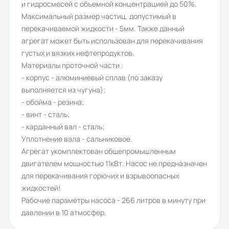
Без двигателя на раме
и гидросмесей с объемной концентрацией до 50%.
Максимальный размер частиц, допустимый в
Частота вращения
перекачиваемой жидкости - 5мм. Также данный
электродвигателя n, об/мин:
агрегат может быть использован для перекачивания
1450
густых и вязких нефтепродуктов.
Материалы проточной части :
Вес (кг):
- корпус - алюминиевый сплав (по заказу
165
выполняется из чугуна);
- обойма - резина;
Габариты (ШхВхГ, м):
- винт - сталь;
0.455x1.495x0.29
- карданный вал - сталь;
Уплотнение вала - сальниковое.
Агрегат укомплектован общепромышленным
двигателем мощностью 11кВт. Насос не предназначен
для перекачивания горючих и взрывоопасных
жидкостей!
Рабочие параметры насоса - 266 литров в минуту при
давлении в 10 атмосфер.