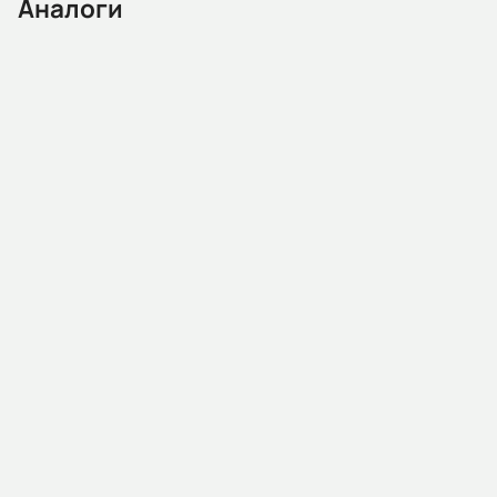
Аналоги
02.17.215214
Насос ЦН 400-105-С под 200кВт б/дв, б/р
Наличие:
Санкт-Петербург:
1 шт
Другие склады:
1 шт
1 870 646,00 ₽
В корзину