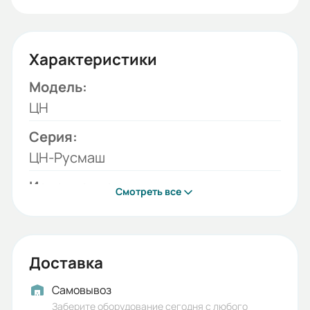
Характеристики
Модель:
ЦН
Серия:
ЦН-Русмаш
Исполнение:
Смотреть все
02.17.215233
Вес (кг):
2500
Доставка
Габариты (ШхВхГ, м):
Самовывоз
1.2x2x1
Заберите оборудование сегодня с любого