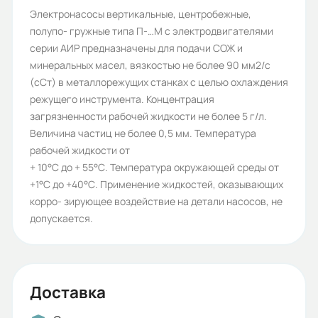
Давление на входе для сальника,
Электронасосы вертикальные, центробежные,
полупо- гружные типа П-…М с электродвигателями
MПа (кгс/см2) не более:
серии АИР предназначены для подачи СОЖ и
0,04
минеральных масел, вязкостью не более 90 мм2/с
(сСт) в металлорежущих станках с целью охлаждения
Исполнение:
режущего инструмента. Концентрация
С двигателем на раме
загрязненности рабочей жидкости не более 5 г/л.
Величина частиц не более 0,5 мм. Температура
Частота вращения
рабочей жидкости от
электродвигателя n, об/мин:
+ 10°С до + 55°С. Температура окружающей среды от
3000
+1°С до +40°С. Применение жидкостей, оказывающих
корро- зирующее воздействие на детали насосов, не
Вес (кг):
допускается.
6
Габариты (ШхВхГ, м):
0.18x0.5x0.4
Доставка