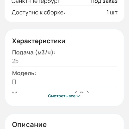
Санкт-Петербург:
Под заказ
Доступно к сборке:
1 шт
Характеристики
Подача (м3/ч):
25
Модель:
П
Мощность двигателя (кВт):
Смотреть все
0,18
Бренд:
ДУЭТ
Описание