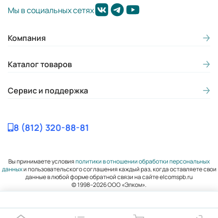
28-38
Мы в социальных сетях
Макс. потребляемая мощность
насоса N, кВт (при р=1000 кг/м3):
Компания
11,2
Каталог товаров
Диаметр всасывающего патрубка
(мм):
Сервис и поддержка
100
Диаметр нагнетательного
8 (812) 320-88-81
патрубка (мм):
80
Вы принимаете условия
политики в отношении обработки персональных
Внутренний диаметр обсадной
данных
и пользовательского соглашения каждый раз, когда оставляете свои
данные в любой форме обратной связи на сайте elcomspb.ru
трубы в дюймах:
© 1998–2026 ООО «Элком».
160
Частота вращения