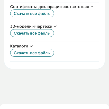
78
Сертификаты, декларации соответствия
Скачать все файлы
Потребляемая мощность насоса
P2, кВт:
3D-модели и чертежи
11,2
Скачать все файлы
Рекомендуемая мощность
Каталоги
электродвигателя, кВт:
Скачать все файлы
15
Давление на входе для торц.
уплотнения, MПа (кгс/см2) не
более:
0,8(8,0)
Допустимый диапазон по напору,
м.в.с.: