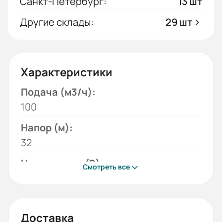
Санкт-Петербург:
13 шт
Другие склады:
29 шт
Характеристики
Подача (м3/ч):
100
Напор (м):
32
Напряжение (В):
Смотреть все
220;380
Модель:
К
Доставка