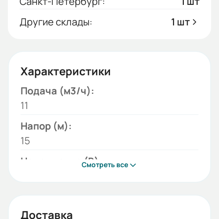
Санкт-Петербург:
1 шт
Другие склады:
1 шт
Характеристики
Подача (м3/ч):
11
Напор (м):
15
Напряжение (В):
Смотреть все
380
Модель:
КМ
Доставка