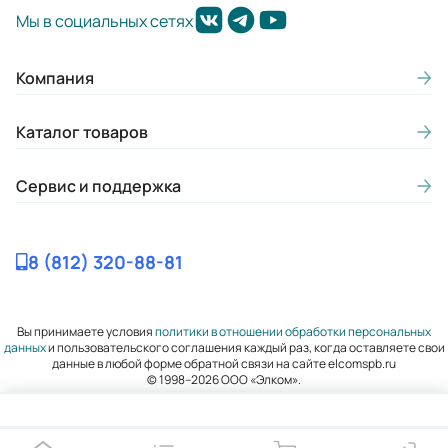
13-17
Мы в социальных сетях
Макс. потребляемая мощность
насоса N, кВт (при р=1000 кг/м3):
Компания
0,9
Каталог товаров
Диаметр всасывающего патрубка
(мм):
Сервис и поддержка
50
Диаметр нагнетательного
8 (812) 320-88-81
патрубка (мм):
32
Вы принимаете условия
политики в отношении обработки персональных
Внутренний диаметр обсадной
данных
и пользовательского соглашения каждый раз, когда оставляете свои
данные в любой форме обратной связи на сайте elcomspb.ru
трубы в дюймах:
© 1998–2026 ООО «Элком».
125
Частота вращения