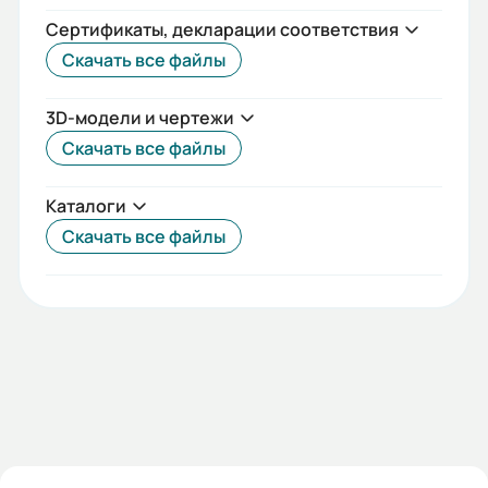
58
Сертификаты, декларации соответствия
Скачать все файлы
Потребляемая мощность насоса
P2, кВт:
3D-модели и чертежи
0,9
Скачать все файлы
Рекомендуемая мощность
Каталоги
электродвигателя, кВт:
Скачать все файлы
1,5
Давление на входе для торц.
уплотнения, MПа (кгс/см2) не
более:
0,8(8,0)
Допустимый диапазон по напору,
м.в.с.: