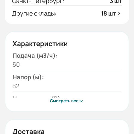
Санкт-Петербург:
3 шт
Другие склады:
18 шт
Характеристики
Подача (м3/ч):
50
Напор (м):
32
Напряжение (В):
Смотреть все
220;380
Модель:
К
Доставка