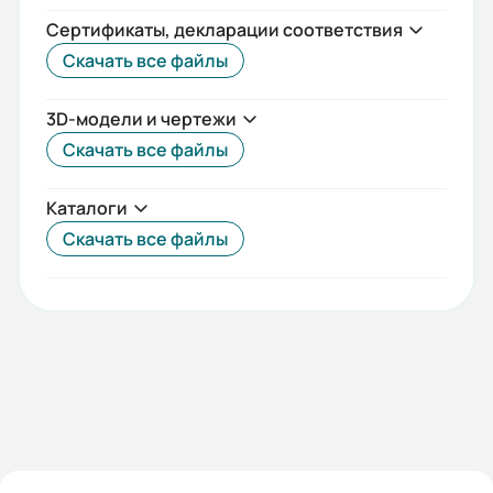
73
Сертификаты, декларации соответствия
Скачать все файлы
Потребляемая мощность насоса
P2, кВт:
3D-модели и чертежи
5,66
Скачать все файлы
Рекомендуемая мощность
Каталоги
электродвигателя, кВт:
Скачать все файлы
7,5
Давление на входе для торц.
уплотнения, MПа (кгс/см2) не
более:
0,8(8,0)
Допустимый диапазон по напору,
м.в.с.: