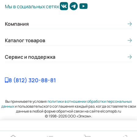
27-35
Мы в социальных сетях
Макс. потребляемая мощность
насоса N, кВт (при р=1000 кг/м3):
Компания
5,97
Каталог товаров
Диаметр всасывающего патрубка
(мм):
Сервис и поддержка
80
Диаметр нагнетательного
8 (812) 320-88-81
патрубка (мм):
65
Вы принимаете условия
политики в отношении обработки персональных
Внутренний диаметр обсадной
данных
и пользовательского соглашения каждый раз, когда оставляете свои
данные в любой форме обратной связи на сайте elcomspb.ru
трубы в дюймах:
© 1998–2026 ООО «Элком».
160
Частота вращения