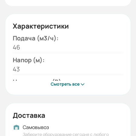
Характеристики
Подача (м3/ч):
46
Напор (м):
43
Напряжение (В):
Смотреть все
220;380
Модель:
К
Доставка
Мощность двигателя (кВт):
Самовывоз
11
Заберите оборудование сегодня с любого