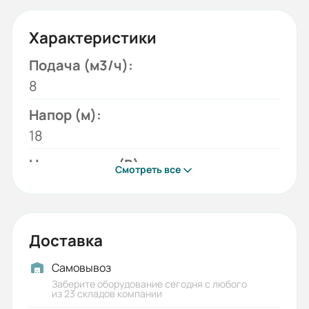
Характеристики
Подача (м3/ч):
8
Напор (м):
18
Напряжение (В):
Смотреть все
220;380
Модель:
1К
Доставка
Мощность двигателя (кВт):
Самовывоз
2,2
Заберите оборудование сегодня с любого
из 23 складов компании