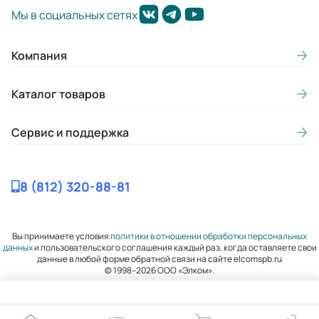
37-35
Мы в социальных сетях
Макс. потребляемая мощность
насоса N, кВт (при р=1000 кг/м3):
Компания
3,35
Каталог товаров
Диаметр всасывающего патрубка
(мм):
Сервис и поддержка
65
Диаметр нагнетательного
8 (812) 320-88-81
патрубка (мм):
50
Вы принимаете условия
политики в отношении обработки персональных
Внутренний диаметр обсадной
данных
и пользовательского соглашения каждый раз, когда оставляете свои
данные в любой форме обратной связи на сайте elcomspb.ru
трубы в дюймах:
© 1998–2026 ООО «Элком».
160
Частота вращения