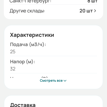
Санкт-Петербург:
8 шт
Другие склады:
20 шт
Характеристики
Подача (м3/ч):
25
Напор (м):
32
Напряжение (В):
Смотреть все
220;380
Модель:
К
Доставка