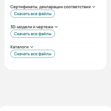
65
Сертификаты, декларации соответствия
Скачать все файлы
Потребляемая мощность насоса
P2, кВт:
3D-модели и чертежи
3,2
Скачать все файлы
Рекомендуемая мощность
Каталоги
электродвигателя, кВт:
Скачать все файлы
5,5
Давление на входе для торц.
уплотнения, MПа (кгс/см2) не
более:
0,8(8,0)
Допустимый диапазон по напору,
м.в.с.: