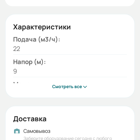
Характеристики
Подача (м3/ч):
22
Напор (м):
9
Модель:
Смотреть все
СМ
Бренд:
ESQ
Доставка
Исполнение:
Самовывоз
Без двигателя без рамы
Заберите оборудование сегодня с любого