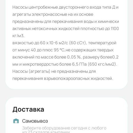
Мощность двигателя (кВт):
Насосы центробежные двустороннего входа типа Д и
агрегаты электронасосные на их основе
15
предназначены для перекачивания воды и химически
Бренд:
активных нетоксичных жидкостей плотностью до 1100
кг/м3,
ESQ
вязкостью до 60 х 10-6 м2/с (60 сСт), температурой
Давление на входе для сальника,
от минус 40 до плюс 95 °С,не содержащих твердых
включений по массе более 0,05 %, размеру более0,2
MПа (кгс/см2) не более:
мм и микротвердостью более 6,5 ГПа (650 кгс/мм2).
0,3/3
Насосы (агрегаты) не предназначены для
перекачивания взрывопожароопасных жидкостей.
Допускаемый диапазон подач, м3/
ч:
130-220
Доставка
КПД насоса:
72
Самовывоз
Заберите оборудование сегодня с любого
Потребляемая мощность насоса
из 23 складов компании