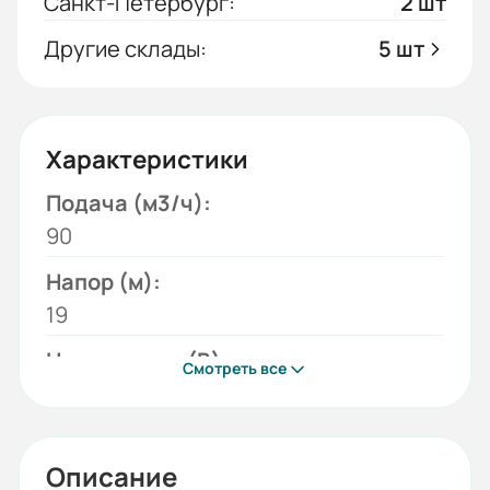
Санкт-Петербург:
2 шт
Другие склады:
5 шт
Характеристики
Подача (м3/ч):
90
Напор (м):
19
Напряжение (В):
Смотреть все
380
Модель:
1Д
Описание