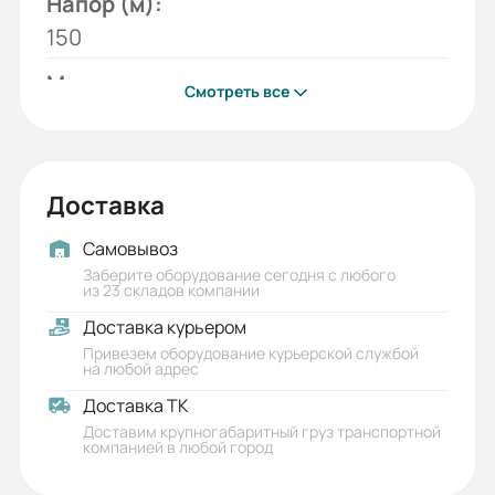
Напор (м):
150
Модель:
Смотреть все
ЭЦВ
Бренд:
ESQ
Доставка
Диаметр скважины:
Самовывоз
200
Заберите оборудование сегодня с любого
из 23 складов компании
Внутренний диаметр обсадной
Доставка курьером
трубы в дюймах:
Привезем оборудование курьерской службой
на любой адрес
8
Доставка ТК
Гарантия, лет:
Доставим крупногабаритный груз транспортной
компанией в любой город
2