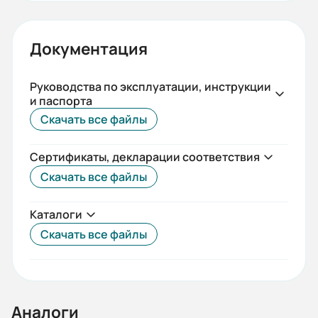
Срок службы, лет:
5
Документация
Вес (кг):
155
Руководства по эксплуатации, инструкции
и паспорта
Габариты (ШхВхГ, м):
Скачать все файлы
0.186x1.705x0.186
Сертификаты, декларации соответствия
Скачать все файлы
Каталоги
Скачать все файлы
Аналоги