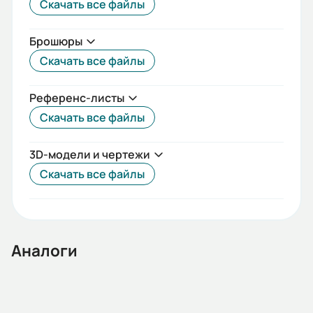
Скачать все файлы
5
Отключающая способность (кА):
Брошюры
85
Скачать все файлы
Срок службы, лет:
Референс-листы
50
Скачать все файлы
Номинальное импульсное
выдерживаемое напряжение (кВ):
3D-модели и чертежи
Скачать все файлы
12
Габариты (ШхВхГ, м):
0.55x0.52x0.59
Аналоги
Частота сети (Гц):
50
Вес (кг):