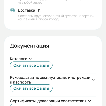
на любой адрес
6000/10000
Доставка ТК
Количество полюсов:
Доставим крупногабаритный груз транспортной
компанией в любой город
3
Температурный диапазон:
от -40°C до +40°C
Документация
Номинальный ток (А):
2000
Каталоги
Скачать все файлы
Стандарты:
МЭК 60947-2
Руководства по эксплуатации, инструкции
и паспорта
Исполнение:
Скачать все файлы
Выкатное
Гарантия, лет:
Сертификаты, декларации соответствия