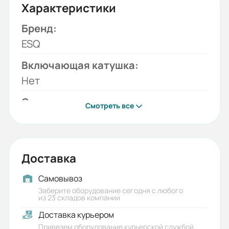
Характеристики
Бренд:
ESQ
Включающая катушка:
Нет
Серия:
Смотреть все
ВА99-40
Отключающая катушка:
Нет
Доставка
Модель:
Самовывоз
ВА99-40B
Заберите оборудование сегодня с любого
из 23 складов компании
Коммутационная / Механическая
Доставка курьером
износостойкость:
Привезем оборудование курьерской службой