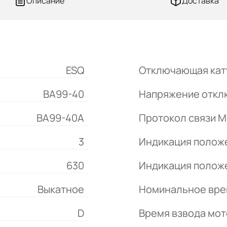
Описание
Доставка
ESQ
Отключающая кат
ВА99-40
Напряжение откл
ВА99-40A
Протокол связи M
3
Индикация положе
630
Индикация положе
Выкатное
Номинальное вре
D
Время взвода мот