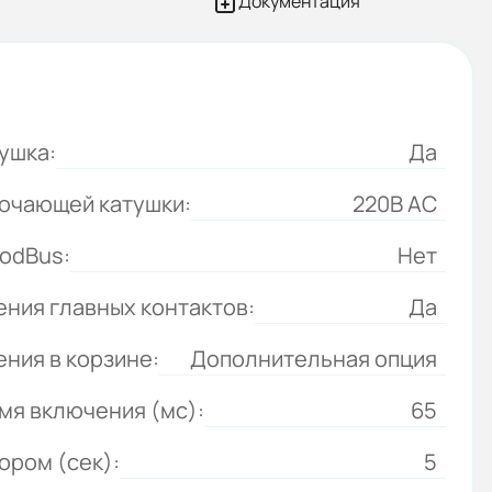
Документация
ушка:
Да
ючающей катушки:
220B AC
odBus:
Нет
ния главных контактов:
Да
ния в корзине:
Дополнительная опция
мя включения (мс):
65
ором (сек):
5