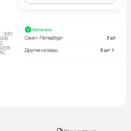
Наличие:
630
Санкт-Петербург:
3 шт
20В
C
220B
Другие склады:
6 шт
AC