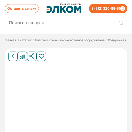
Оставить заявку
8 (812) 320-88-81
Главная
Каталог
Низковольтное и высоковольтное оборудование
Воздушные авто