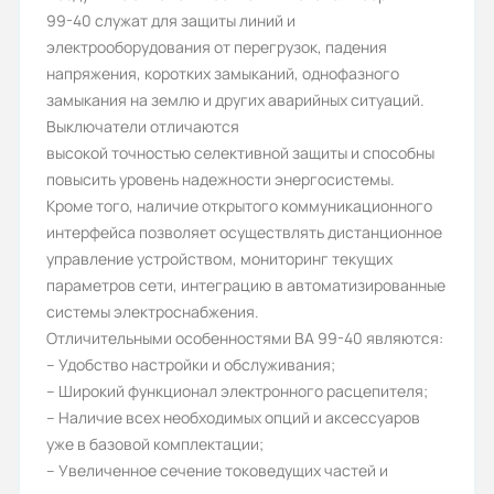
99-40 служат для защиты линий и
Модель:
электрооборудования от перегрузок, падения
ВА99-40B
напряжения, коротких замыканий, однофазного
замыкания на землю и других аварийных ситуаций.
Протокол связи ModBus:
Выключатели отличаются
Да
высокой точностью селективной защиты и способны
повысить уровень надежности энергосистемы.
Количество полюсов:
Кроме того, наличие открытого коммуникационного
3
интерфейса позволяет осуществлять дистанционное
управление устройством, мониторинг текущих
Индикация положения главных
параметров сети, интеграцию в автоматизированные
контактов:
системы электроснабжения.
Да
Отличительными особенностями ВА 99-40 являются:
– Удобство настройки и обслуживания;
Номинальный ток (А):
– Широкий функционал электронного расцепителя;
2000
– Наличие всех необходимых опций и аксессуаров
уже в базовой комплектации;
Индикация положения в корзине:
– Увеличенное сечение токоведущих частей и
Дополнительная опция