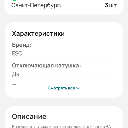
Санкт-Петербург:
3 шт
Характеристики
Бренд:
ESQ
Отключающая катушка:
Да
Серия:
Смотреть все
ВА99-40
Напряжение отключающей
катушки:
Описание
220B AC
Воздушные автоматические выключатели серии ВА