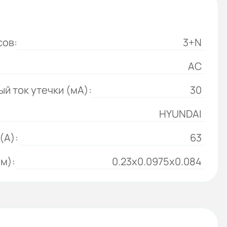
сов:
3+N
АС
 ток утечки (мА):
30
HYUNDAI
(А):
63
м):
0.23x0.0975x0.084