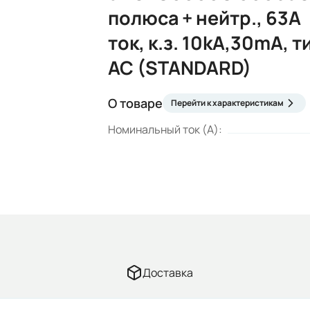
полюса + нейтр., 63A
ток, к.з. 10kA,30mA, т
AC (STANDARD)
О товаре
Перейти к характеристикам
Номинальный ток (А):
Доставка