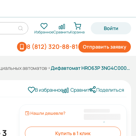
Войти
Избранное
Сравнить
Корзина
8 (812) 320-88-81
Отправить заявку
циальных автоматов
Дифавтомат HRO63P 3NG4C0000C G 3P+N 63A 10кА 30мА
В избранное
Сравнить
Поделиться
Нашли дешевле?
9 093,60 ₽
 3
Купить в 1 клик