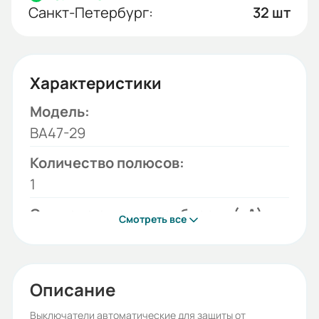
Санкт-Петербург:
32 шт
Характеристики
Модель:
ВА47-29
Количество полюсов:
1
Отключающая способность (кА):
Смотреть все
4,5
Тип тока:
АС
Описание
Времятоковая характеристика:
Выключатели автоматические для защиты от