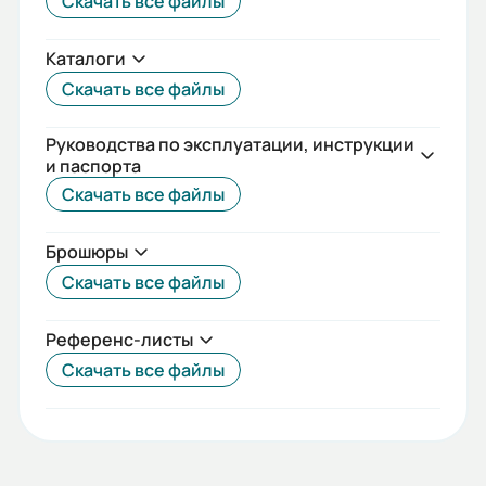
Скачать все файлы
Макс. сечение присоединяемых
проводов (мм2):
Каталоги
25
Скачать все файлы
Момент затяжки (Н*м):
2
Руководства по эксплуатации, инструкции
и паспорта
Стандарты:
Скачать все файлы
МЭК/ЕН 60898-1
Брошюры
Температурный диапазон:
Скачать все файлы
от -25°С до +50°С
Референс-листы
Исполнение:
Скачать все файлы
Стационарное
Гарантия, лет:
2