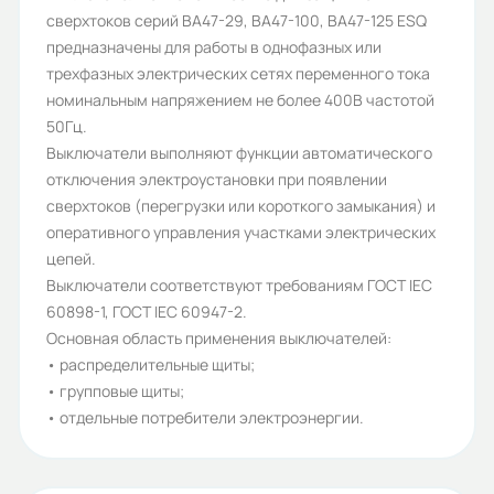
сверхтоков серий ВА47-29, ВА47-100, ВА47-125 ESQ
D
предназначены для работы в однофазных или
Серия:
трехфазных электрических сетях переменного тока
номинальным напряжением не более 400В частотой
ВА 47-29
50Гц.
Бренд:
Выключатели выполняют функции автоматического
отключения электроустановки при появлении
ESQ
сверхтоков (перегрузки или короткого замыкания) и
Класс токоограничения:
оперативного управления участками электрических
цепей.
3
Выключатели соответствуют требованиям ГОСТ IEC
Рабочее напряжение (В):
60898-1, ГОСТ IEC 60947-2.
Основная область применения выключателей:
240/415
• распределительные щиты;
Номинальное напряжение
• групповые щиты;
• отдельные потребители электроэнергии.
изоляции (В):
500