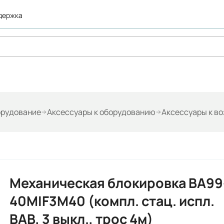
ддержка
орудование
Аксессуары к оборудованию
Аксессуары к в
Механическая блокировка ВА99
40MIF3M40 (компл. стац. испл.
ВАВ, 3 выкл., трос 4м)