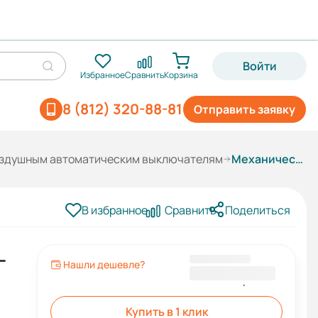
Войти
Избранное
Сравнить
Корзина
8 (812) 320-88-81
Отправить заявку
оздушным автоматическим выключателям
Механическая блокировка ВА99-40MIF3M40 (компл. стац. испл. ВАВ, 3 выкл., трос 4м)
В избранное
Сравнить
Поделиться
-
Нашли дешевле?
37 762,80 ₽
Купить в 1 клик