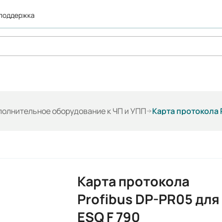
 поддержка
олнительное оборудование к ЧП и УПП
Карта протокола P
Карта протокола
Profibus DP-PR05 для
ESQ F 790