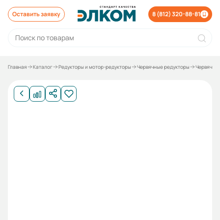
Оставить заявку
8 (812) 320-88-81
Главная
Каталог
Редукторы и мотор-редукторы
Червячные редукторы
Червячны