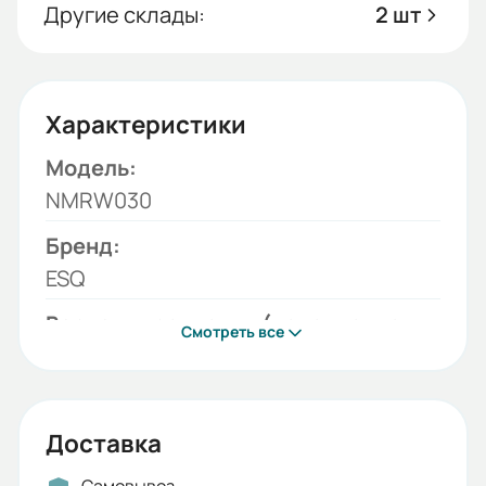
Другие склады:
2 шт
Характеристики
Модель:
NMRW030
Бренд:
ESQ
Вариант крепления (исполнение
Смотреть все
редуктора):
B5
Монтажное положение:
Доставка
B3 (стандарт), B8