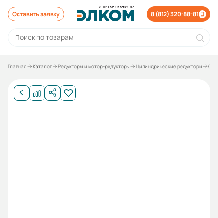
Оставить заявку
8 (812) 320-88-81
Главная
Каталог
Редукторы и мотор-редукторы
Цилиндрические редукторы
Соо