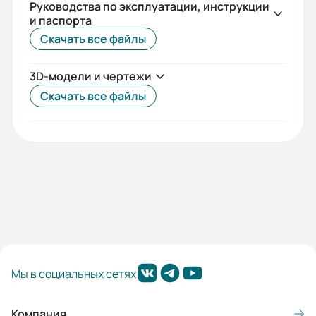
Руководства по эксплуатации, инструкции
Срок службы, лет:
и паспорта
5
Скачать все файлы
Вес (кг):
3D-модели и чертежи
8
Скачать все файлы
Габариты (ШхВхГ, м):
0.155x0.205x0.2
Мы в социальных сетях
Компания