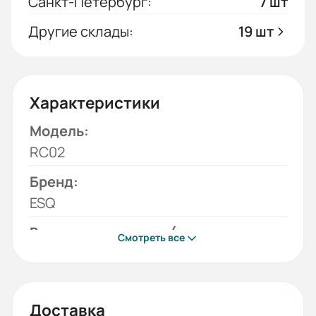
Санкт-Петербург:
7 шт
Другие склады:
19 шт
Характеристики
Модель:
RC02
Бренд:
ESQ
Вариант крепления (исполнение
Смотреть все
редуктора):
лапы
Монтажное положение:
Доставка