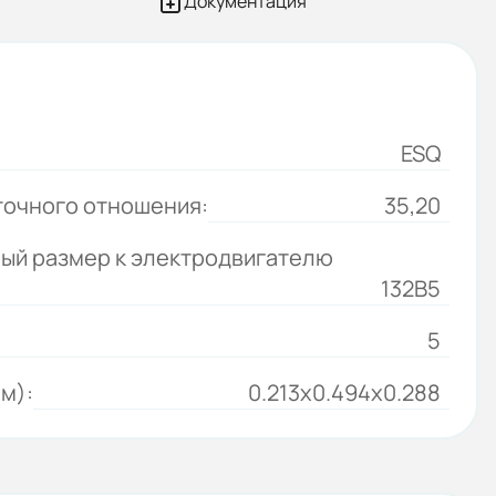
Документация
ESQ
точного отношения:
35,20
ый размер к электродвигателю
132В5
5
м):
0.213x0.494x0.288