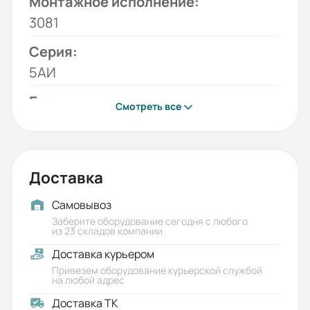
Монтажное исполнение:
3081
Серия:
5АИ
Бренд:
Смотреть все
5АИ
Вес (кг):
34.1
Доставка
Габариты (ШхВхГ, м):
Самовывоз
0.26x0.435x0.305
Заберите оборудование сегодня с любого
из 23 складов компании
Доставка курьером
Привезем оборудование курьерской службой
на любой адрес
Доставка ТК