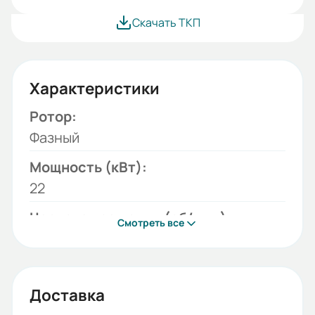
Скачать ТКП
Характеристики
Ротор:
Фазный
Мощность (кВт):
22
Частота вращения (об/мин):
Смотреть все
1000
Монтажное исполнение:
1003
Доставка