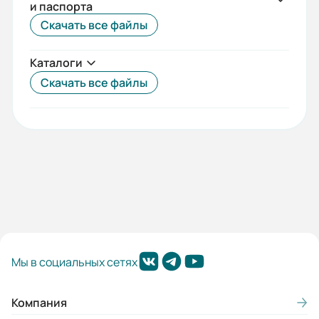
и паспорта
54
Скачать все файлы
Ток статора:
Каталоги
79,6/46
Скачать все файлы
Климатическое исполнение:
У1/У2
Коэф. мощности:
0,82
КПД:
87
Монтажное положение:
Мы в социальных сетях
1003
Режим работы:
Компания