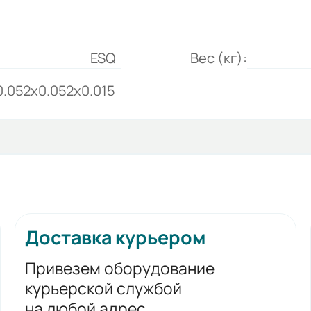
ESQ
Вес (кг):
0.052x0.052x0.015
Доставка курьером
Привезем оборудование
курьерской службой
на любой адрес