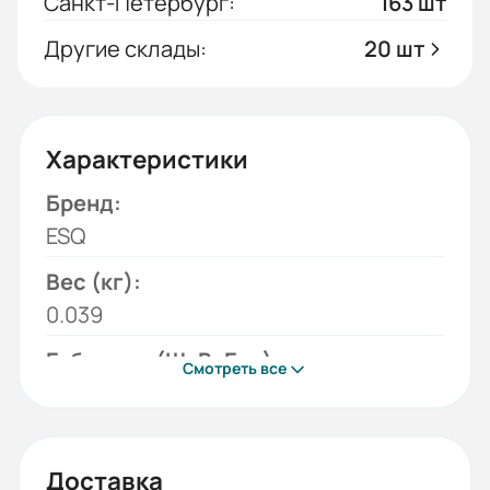
Санкт-Петербург:
163 шт
Другие склады:
20 шт
Характеристики
Бренд:
ESQ
Вес (кг):
0.039
Габариты (ШхВхГ, м):
Смотреть все
0.035x0.035x0.01
Доставка